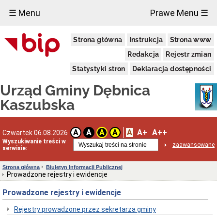
×
☰ Menu
Prawe Menu ☰
Urząd
Strona główna
Instrukcja
Strona www
Gminy
Dane
Redakcja
Rejestr zmian
jednostki
Statystyki stron
Deklaracja dostępności
Kierownictwo
Organizacja
Urząd Gminy Dębnica
Urzędu
Gminy
Kaszubska
Ogłoszenia
Preferencyjna
sprzedaż
A
A+
A++
A
A
A
A
Czwartek 06.08.2026
węgla
Wyszukiwanie treści w
zaawansowane
serwisie:
Ogłoszenia
Sołeckie
Strona główna
Biuletyn Informacji Publicznej
Oferty
Prowadzone rejestry i ewidencje
pracy
RODO
Prowadzone rejestry i ewidencje
Klauzula
informacyjna
Rejestry prowadzone przez sekretarza gminy