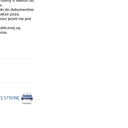
osimy o telefon do
u.
inki do dokumentów.
także poza
ci jeżeli nie jest
blicznej są
nia.
TĘ STRONĘ