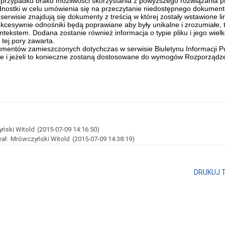
przypadku braku możliwości skorzystania z powyższego rozwiązania pr
dnostki w celu umówienia się na przeczytanie niedostępnego dokument
serwisie znajdują się dokumenty z treścią w której zostały wstawione l
kcesywnie odnośniki będą poprawiane aby były unikalne i zrozumiałe, 
ntekstem. Dodana zostanie również informacja o typie pliku i jego wielkoś
 tej pory zawarta.
umentów zamieszczonych dotychczas w serwisie Biuletynu Informacji Pu
e i jeżeli to konieczne zostaną dostosowane do wymogów Rozporządze
ński Witold
(2015-07-09 14:16:50)
ał:
Mrówczyński Witold
(2015-07-09 14:38:19)
DRUKUJ 