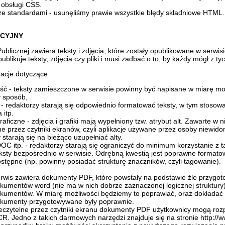
 obsługi CSS.
e standardami - usunęliśmy prawie wszystkie błędy składniowe HTML.
ACYJNY
Publicznej zawiera teksty i zdjęcia, które zostały opublikowane w serwi
publikuje teksty, zdjęcia czy pliki i musi zadbać o to, by każdy mógł z ty
acje dotyczące
ść - teksty zamieszczone w serwisie powinny być napisane w miarę moż
y sposób,
 - redaktorzy starają się odpowiednio formatować teksty, w tym stoso
 itp.
aficzne - zdjęcia i grafiki mają wypełniony tzw. atrybut alt. Zawarte w 
e przez czytniki ekranów, czyli aplikacje używane przez osoby niewido
starają się na bieżąco uzupełniać alty.
DOC itp. - redaktorzy starają się ograniczyć do minimum korzystanie z ta
ksty bezpośrednio w serwisie. Odrębną kwestią jest poprawne formatow
ostępne (np. powinny posiadać strukturę znaczników, czyli tagowanie).
rwis zawiera dokumenty PDF, które powstały na podstawie źle przygo
kumentów word (nie ma w nich dobrze zaznaczonej logicznej struktury
kumentów. W miarę możliwości będziemy to poprawiać, oraz dokładać
kumenty przygotowywane były poprawnie.
eczytelne przez czytniki ekranu dokumenty PDF użytkownicy mogą ro
R. Jedno z takich darmowych narzędzi znajduje się na stronie http://w