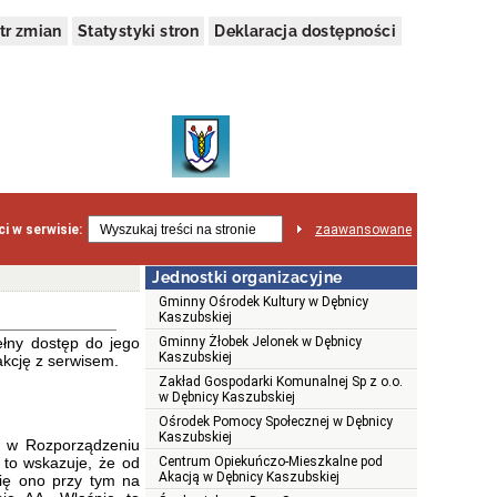
tr zmian
Statystyki stron
Deklaracja dostępności
i w serwisie:
zaawansowane
Jednostki organizacyjne
Gminny Ośrodek Kultury w Dębnicy
Kaszubskiej
łny dostęp do jego
Gminny Żłobek Jelonek w Dębnicy
Kaszubskiej
akcję z serwisem.
Zakład Gospodarki Komunalnej Sp z o.o.
w Dębnicy Kaszubskiej
Ośrodek Pomocy Społecznej w Dębnicy
Kaszubskiej
te w Rozporządzeniu
 to wskazuje, że od
Centrum Opiekuńczo-Mieszkalne pod
Akacją w Dębnicy Kaszubskiej
ię ono przy tym na