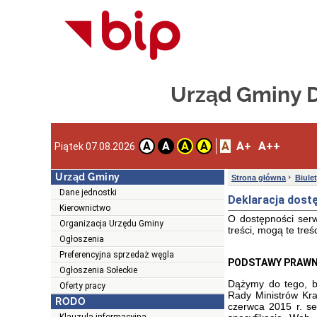
Urząd Gminy 
A
A+
A++
A
A
A
A
Piątek 07.08.2026
Urząd Gminy
Strona główna
Biule
Dane jednostki
Deklaracja dost
Kierownictwo
O dostępności ser
Organizacja Urzędu Gminy
treści, mogą te tre
Ogłoszenia
Preferencyjna sprzedaż węgla
PODSTAWY PRAWN
Ogłoszenia Sołeckie
Dążymy do tego, by
Oferty pracy
Rady Ministrów Kra
RODO
czerwca 2015 r. se