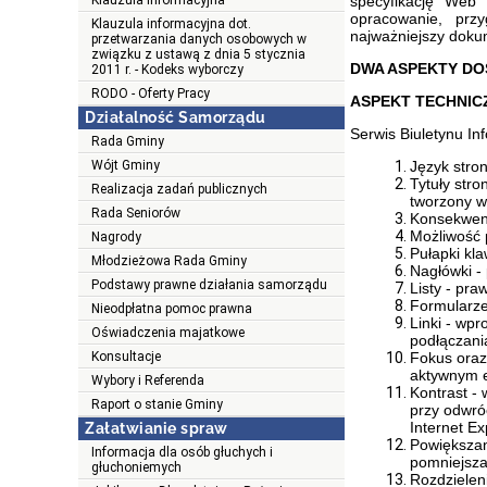
Klauzula informacyjna
specyfikację Web 
opracowanie, prz
Klauzula informacyjna dot.
najważniejszy doku
przetwarzania danych osobowych w
związku z ustawą z dnia 5 stycznia
DWA ASPEKTY DO
2011 r. - Kodeks wyborczy
RODO - Oferty Pracy
ASPEKT TECHNIC
Działalność Samorządu
Serwis Biuletynu In
Rada Gminy
Wójt Gminy
Język stro
Tytuły stro
Realizacja zadań publicznych
tworzony w
Rada Seniorów
Konsekwent
Możliwość 
Nagrody
Pułapki kl
Młodzieżowa Rada Gminy
Nagłówki -
Podstawy prawne działania samorządu
Listy - pr
Formularze
Nieodpłatna pomoc prawna
Linki - wp
Oświadczenia majatkowe
podłączania
Konsultacje
Fokus oraz
aktywnym e
Wybory i Referenda
Kontrast -
Raport o stanie Gminy
przy odwró
Internet Ex
Załatwianie spraw
Powiększan
Informacja dla osób głuchych i
pomniejszan
głuchoniemych
Rozdzieleni