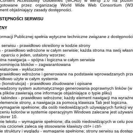
Content Accessibility Guidelines (WCAG) w wersji 2.0 na pozio
ygotowane przez organizację World Wide Web Consortium (W
ment objaśniający zasady dostępności.
STĘPNOŚCI SERWISU
ZNY
formacji Publicznej spełnia wytyczne techniczne związane z dostępnośc
n serwisu - prawidłowo określony w kodzie strony
n - prawidłowo wdrożone w całym serwisie; każda strona ma swój własny,
 oparciu o jeden, ustalony wzorzec
na nawigacja – spójna i logiczna w całym serwisie
pominięcia bloków – zagwarantowana
awiaturowe - wykluczone
 prawidłowo wdrożone i generowane na podstawie wprowadzanych prze
awidłowo użyte w całym systemie
 (konstrukcja) - prawidłowo zbudowane i opisane
rowadzony system automatycznego generowania poprawnych linków (w
 plików zawierają one informacje objaśniające o typie pliku)
 tabindex - prawidłowo wdrożone; każdy element nawigacji ma wyraź
lemencie strony, a nawigacja za pomocą klawisza Tab jest logiczna.
 wymaganie spełnione; dla osób niedowidzących używających funkcji wy
ceniu kolorów w systemie operacyjnym Windows zalecane jest używani
plorer 10.
ie tekstu – wymaganie spełnione; dla osób niedowidzących w celu pow
ia czcionek zaleca się stosowanie klawiszy ctrl+ i ctrl-
e struktury i wyglądu - wymaganie spełnione; strony serwisu są dostęp