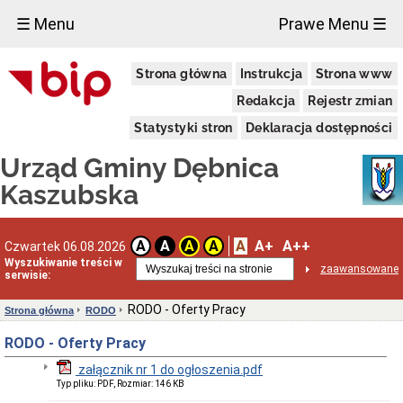
×
☰ Menu
Prawe Menu ☰
Urząd
Strona główna
Instrukcja
Strona www
Gminy
Dane
Redakcja
Rejestr zmian
jednostki
Statystyki stron
Deklaracja dostępności
Kierownictwo
Organizacja
Urząd Gminy Dębnica
Urzędu
Gminy
Kaszubska
Ogłoszenia
Preferencyjna
sprzedaż
A
A+
A++
A
A
A
A
Czwartek 06.08.2026
węgla
Wyszukiwanie treści w
zaawansowane
serwisie:
Ogłoszenia
Sołeckie
RODO - Oferty Pracy
Strona główna
RODO
Oferty
pracy
RODO - Oferty Pracy
RODO
załącznik nr 1 do ogłoszenia.pdf
Klauzula
informacyjna
Typ pliku: PDF, Rozmiar: 146 KB