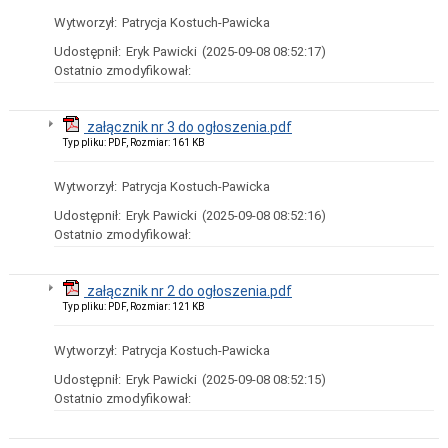
Klauzula
informacyjna
Wytworzył:
Patrycja Kostuch-Pawicka
dot.
przetwarzania
Udostępnił:
Eryk Pawicki
(2025-09-08 08:52:17)
danych
Ostatnio zmodyfikował:
osobowych
w
związku
załącznik nr 3 do ogłoszenia.pdf
z
Typ pliku: PDF, Rozmiar: 161 KB
ustawą
z
dnia
Wytworzył:
Patrycja Kostuch-Pawicka
5
stycznia
Udostępnił:
Eryk Pawicki
(2025-09-08 08:52:16)
2011
Ostatnio zmodyfikował:
r.
-
Kodeks
załącznik nr 2 do ogłoszenia.pdf
wyborczy
Typ pliku: PDF, Rozmiar: 121 KB
RODO
-
Oferty
Wytworzył:
Patrycja Kostuch-Pawicka
Pracy
Udostępnił:
Eryk Pawicki
(2025-09-08 08:52:15)
Działalność
Ostatnio zmodyfikował:
Samorządu
Rada
Gminy